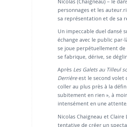
Nicolas (Chaigneau) – le dan
personnages et les auteur.ric
sa représentation et de sa r
Un impeccable duel dansé su
échange avec le public par-l
se joue perpétuellement de 
se fabrique, dérive, se dégli
Après
Les Galets au Tilleul s
Derrière
est le second volet
coller au plus près à la défi
subitement en rien », à moin
intensément en une attent
Nicolas Chaigneau et Claire 
tentative de créer un spectac