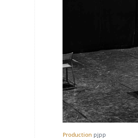
Production
pjpp