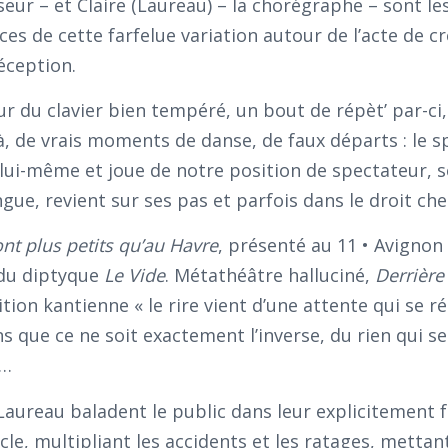
seur – et Claire (Laureau) – la chorégraphe – sont le
es de cette farfelue variation autour de l’acte de cr
éception.
r du clavier bien tempéré, un bout de répèt’ par-ci,
à, de vrais moments de danse, de faux départs : le s
lui-même et joue de notre position de spectateur, se
ngue, revient sur ses pas et parfois dans le droit ch
ont plus petits qu’au Havre
, présenté au 11 • Avignon
 du diptyque
Le Vide
. Métathéâtre halluciné,
Derrière
nition kantienne « le rire vient d’une attente qui se r
s que ce ne soit exactement l’inverse, du rien qui s
e…
Laureau baladent le public dans leur explicitement 
le, multipliant les accidents et les ratages, mettant