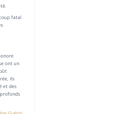
té.
coup fatal
es
 sonore
se ont un
goût
ée, ils
é et des
t profonds
ène Guérin