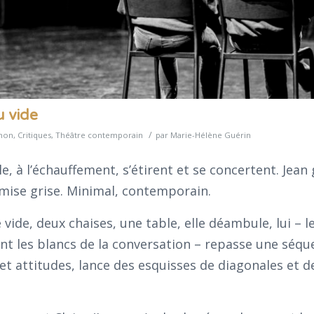
u vide
/
gnon
,
Critiques
,
Théâtre contemporain
par
Marie-Hélène Guérin
lle, à l’échauffement, s’étirent et se concertent. Jean 
emise grise. Minimal, contemporain.
vide, deux chaises, une table, elle déambule, lui – l
ant les blancs de la conversation – repasse une séqu
et attitudes, lance des esquisses de diagonales et 