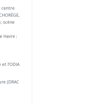
 centre
; CHORÈGE,
e, scène
e Havre ;
 et l’ODIA
ture (DRAC