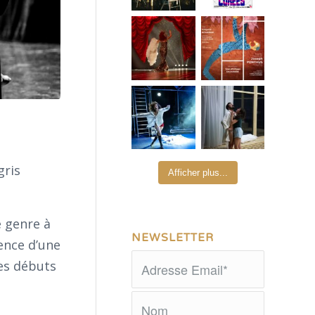
gris
Afficher plus...
e genre à
NEWSLETTER
ence d’une
des débuts