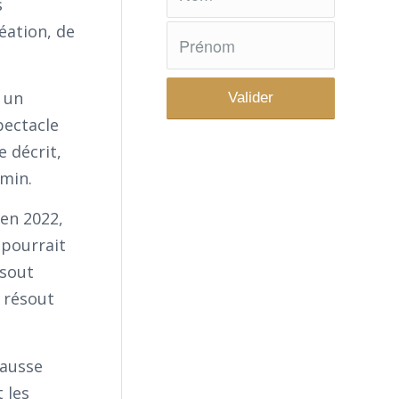
s
éation, de
 un
pectacle
 décrit,
emin.
 en 2022,
pourrait
ésout
e résout
fausse
 les