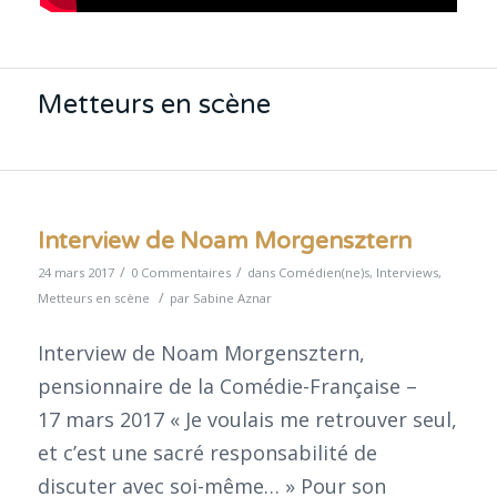
Metteurs en scène
Interview de Noam Morgensztern
/
/
24 mars 2017
0 Commentaires
dans
Comédien(ne)s
,
Interviews
,
/
Metteurs en scène
par
Sabine Aznar
Interview de Noam Morgensztern,
pensionnaire de la Comédie-Française –
17 mars 2017 « Je voulais me retrouver seul,
et c’est une sacré responsabilité de
discuter avec soi-même… » Pour son