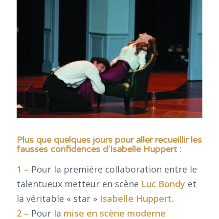
Plus que quelques jours pour aller recueillir les
fausses confidences d’Isabelle Huppert :
1 –
Pour la première collaboration entre le
talentueux metteur en scène
Luc Bondy
et
la véritable « star »
Isabelle Huppert.
2 –
Pour la
mise en scène moderne