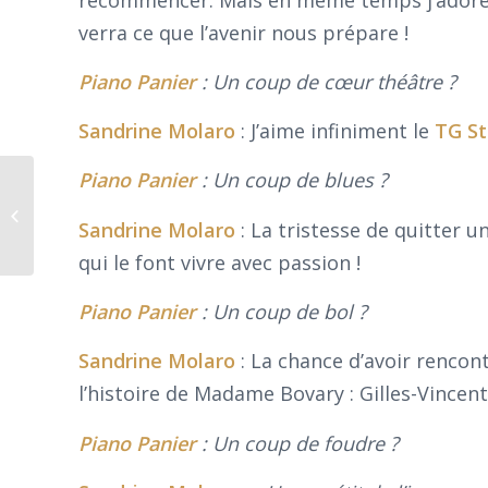
verra ce que l’avenir nous prépare !
Piano Panier
:
Un coup de cœur théâtre ?
Sandrine
Molaro
: J’aime infiniment le
TG S
Piano Panier
: Un coup de blues ?
Revue de presse du 22 juin :
wonder.land, Ma folle otarie, Nous
Sandrine
Molaro
: La tristesse de quitter 
rêveurs définitifs,...
qui le font vivre avec passion !
Piano Panier
: Un coup de bol ?
Sandrine
Molaro
: La chance d’avoir rencont
l’histoire de Madame Bovary : Gilles-Vincent
Piano Panier
: Un coup de foudre ?