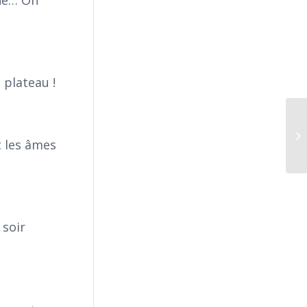
 plateau !
Mo
t les âmes
ma
 soir