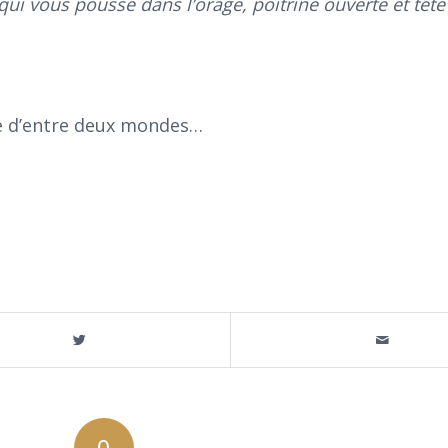
qui vous pousse dans l’orage, poitrine ouverte et tête
ie d’entre deux mondes…
0