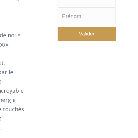
 de nous
oux,
t.
ar le
e
incroyable
énergie
é touchés
s
.