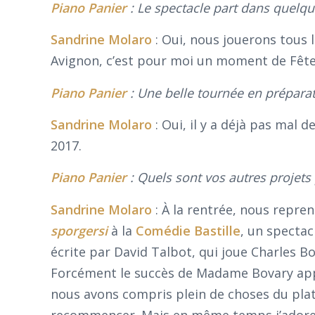
Piano Panier
: Le spectacle part dans quelqu
Sandrine
Molaro
: Oui, nous jouerons tous 
Avignon, c’est pour moi un moment de Fête
Piano Panier
:
Une belle tournée en préparat
Sandrine
Molaro
: Oui, il y a déjà pas mal
2017.
Piano Panier
: Quels sont vos autres projets
Sandrine
Molaro
: À la rentrée, nous repre
sporgersi
à la
Comédie Bastille
, un spectac
écrite par David Talbot, qui joue Charles Bo
Forcément le succès de Madame Bovary appe
nous avons compris plein de choses du plat
recommencer. Mais en même temps j’adore a