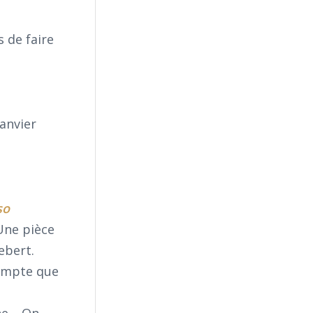
s de faire
anvier
so
 Une pièce
ebert.
compte que
nne… On