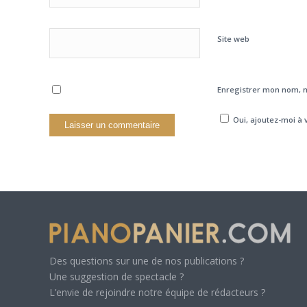
Site web
Enregistrer mon nom, m
Oui, ajoutez-moi à v
Des questions sur une de nos publications ?
Une suggestion de spectacle ?
L’envie de rejoindre notre équipe de rédacteurs ?