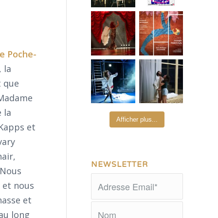
e Poche-
 la
t que
e Madame
 la
Afficher plus...
 Kapps et
vary
air,
NEWSLETTER
. Nous
 et nous
nasse et
 au long