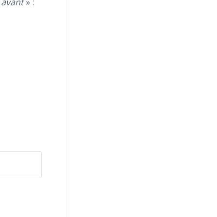
 avant
» :