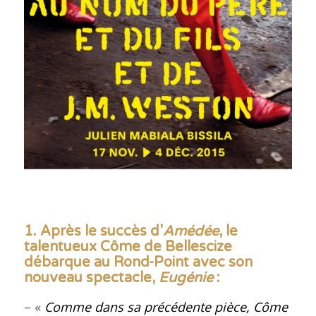
1. Après le succès d’
Amédée
, le
talentueux Côme de Bellescize
débarque au Rond-Point avec son
nouveau spectacle,
Eugénie
:
– «
Comme dans sa précédente pièce, Côme