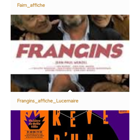
Faim_affiche
Frangins_affiche_Lucernaire