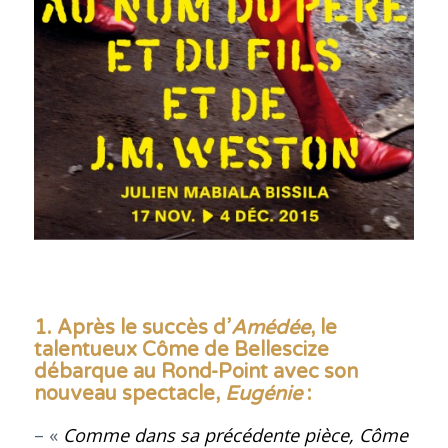
1. Après le succès d’
Amédée
, le
talentueux Côme de Bellescize
débarque au Rond-Point avec son
nouveau spectacle,
Eugénie
:
– «
Comme dans sa précédente pièce, Côme