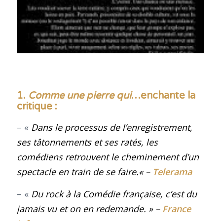
1.
Comme une pierre qui
…enchante la
critique :
– «
Dans le processus de l’enregistrement,
ses tâtonnements et ses ratés, les
comédiens retrouvent le cheminement d’un
spectacle en train de se faire
.
« –
Telerama
– «
Du rock à la Comédie française, c’est du
jamais vu et on en redemande
.
» –
France