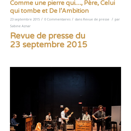
Comme une pierre qui…, Père, Celui
qui tombe et De l’Ambition
/
/
/
23 septembre 2015
0 Commentaires
dans
Revue de presse
par
Sabine Aznar
Revue de presse du
23 septembre 2015