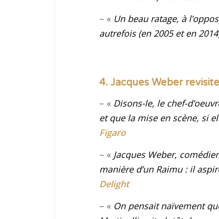
– «
Un beau ratage, à l’oppo
autrefois (en 2005 et en 2014)
4. Jacques Weber revisit
– «
Disons-le, le chef-d’oeuv
et que la mise en scène, si e
Figaro
– «
Jacques Weber, comédien a
manière d’un Raimu : il aspir
Delight
– «
On pensait naïvement que 