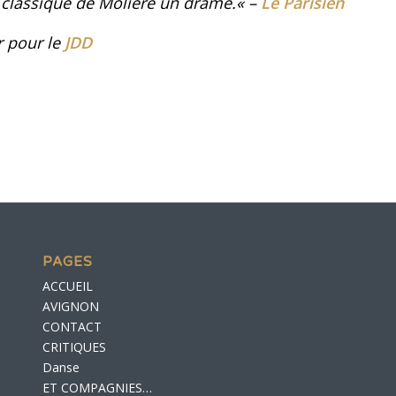
ce classique de Molière un drame
.
«
–
Le Parisien
r
pour le
JDD
PAGES
ACCUEIL
AVIGNON
CONTACT
CRITIQUES
Danse
ET COMPAGNIES…