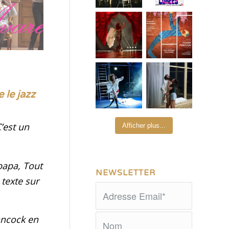
 le jazz
’est un
Afficher plus...
 papa
,
Tout
NEWSLETTER
 texte sur
ancock en