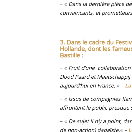
– «
Dans la dernière pièce de
convaincants, et prometteur
3. Dans le cadre du Fest
Hollande, dont les fameu
Bastille :
– «
Fruit d’une collaboratio
Dood Paard et Maatschappij 
aujourd’hui en France.
» –
La
– «
Issus de compagnies flama
affrontent le public presque s
– «
De sujet il n’y a point, d
de non-action) dadaïste.
«
–
L