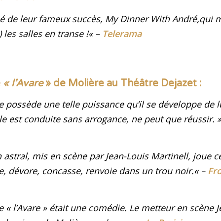
sé de leur fameux succès,
My Dinner With André,
qui m
 les salles en transe !
«
–
Telerama
e
« l’Avare
» de Molière au Théâtre Dejazet :
re possède une telle puissance qu’il se développe de
lle est conduite sans arrogance, ne peut que réussir
.
»
stral, mis en scène par Jean-Louis Martinell, joue ce
e, dévore, concasse, renvoie dans un trou noir
.
« –
Fro
« l’Avare » était une comédie. Le metteur en scène J