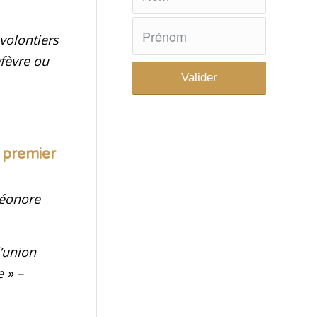
volontiers
efèvre ou
n premier
Léonore
l’union
e
» –