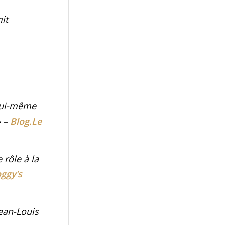
it
 lui-même
 –
Blog.Le
 rôle à la
ggy’s
ean-Louis