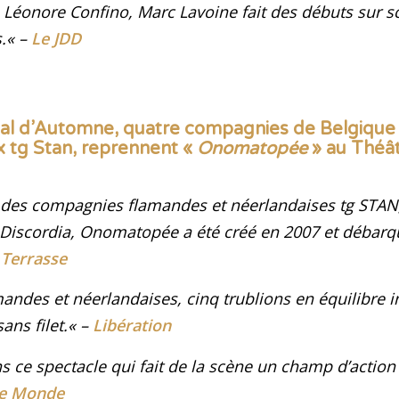
 Léonore Confino, Marc Lavoine fait des débuts sur s
s
.
«
–
Le JDD
ival d’Automne, quatre compagnies de Belgique
x tg Stan, reprennent «
Onomatopée
» au Théât
n des compagnies flamandes et néerlandaises tg STAN
Discordia,
Onomatopée
a été créé en 2007 et débarq
 Terrasse
ndes et néerlandaises, cinq trublions en équilibre i
ans filet
.
« –
Libération
ans ce spectacle qui fait de la scène un champ d’action
e Monde