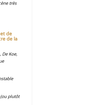
cène très
 et de
re de la
, De Koe,
ue
nstable
 (ou plutôt