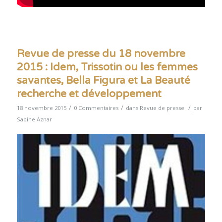
Revue de presse du 18 novembre
2015 : Idem, Trissotin ou les femmes
savantes, Bella Figura et La Beauté
recherche et développement
/
/
/
18 novembre 2015
0 Commentaires
dans
Revue de presse
par
Sabine Aznar