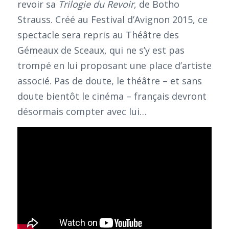
revoir sa
Trilogie du Revoir
, de Botho
Strauss. Créé au Festival d’Avignon 2015, ce
spectacle sera repris au Théâtre des
Gémeaux de Sceaux, qui ne s’y est pas
trompé en lui proposant une place d’artiste
associé. Pas de doute, le théâtre – et sans
doute bientôt le cinéma – français devront
désormais compter avec lui…