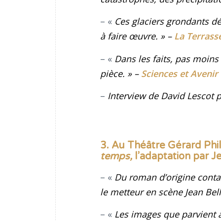
– «
Ces glaciers grondants d
à faire œuvre
. »
–
La Terrass
– «
Dans les faits, pas moins
pièce
. »
–
Sciences et Avenir
–
Interview de David Lescot 
3. Au Théâtre Gérard Phili
temps,
l’adaptation par J
– «
Du roman d’origine contan
le metteur en scène Jean Bell
– «
Les images que parvient à