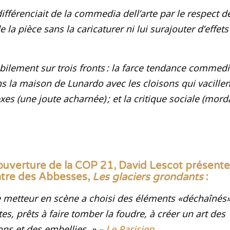
érenciait de la commedia dell’arte par le respect de l
la pièce sans la caricaturer ni lui surajouter d’effets
bilement sur trois fronts : la farce tendance commedia
ns la maison de Lunardo avec les cloisons qui vacillen
sexes (une joute acharnée) ; et la critique sociale (mord
’ouverture de la COP 21, David Lescot présente
âtre des Abbesses,
Les glaciers grondants
:
le metteur en scène a choisi des éléments «déchaînés» 
s, prêts à faire tomber la foudre, à créer un art des
ons et des embellies
. »
–
Le Parisien