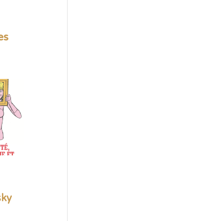
es
sky