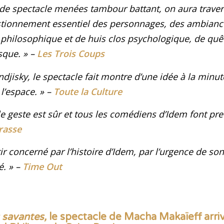
 de spectacle menées tambour battant, on aura traver
stionnement essentiel des personnages, des ambianc
te philosophique et de huis clos psychologique, de qu
sque. »
–
Les Trois Coups
djisky, le spectacle fait montre d’une idée à la minut
 l’espace. »
–
Toute la Culture
le geste est sûr et tous les comédiens d’
Idem
font pre
rasse
tir concerné par l’histoire d’Idem, par l’urgence de son
é
. »
–
Time Out
 savantes,
le spectacle de Macha Makaïeff arri