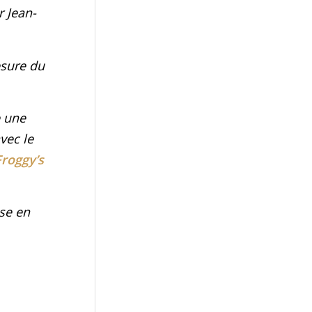
r Jean-
esure du
e une
vec le
Froggy’s
ise en