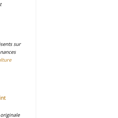
t
ésents sur
onances
lture
int
 originale