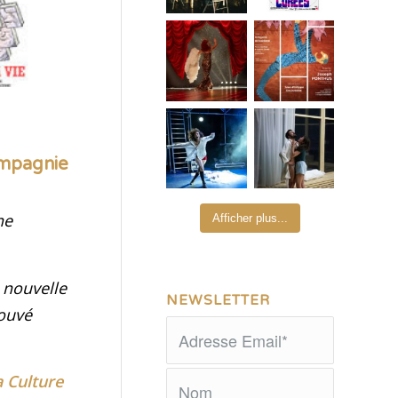
ompagnie
ne
Afficher plus...
 nouvelle
NEWSLETTER
rouvé
a Culture