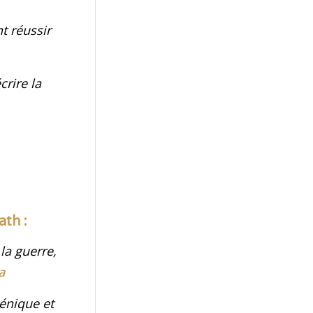
t réussir
rire la
ath
:
la guerre,
a
cénique et