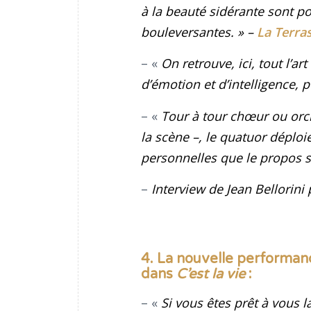
à la beauté sidérante sont po
bouleversantes
. »
–
La Terra
– «
On retrouve, ici, tout l’art
d’émotion et d’intelligence, 
– «
Tour à tour chœur ou orch
la scène –, le quatuor déplo
personnelles que le propos sus
–
Interview de Jean Bellorini
4. La nouvelle performanc
dans
C’est la vie
:
– «
Si vous êtes prêt à vous l