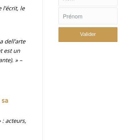
’écrit, le
 dell’arte
t est un
ante)
. »
–
 sa
: acteurs,