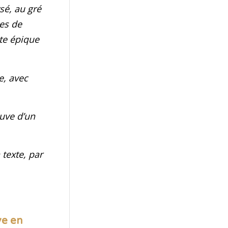
sé, au gré
es de
ête épique
e, avec
uve d’un
 texte, par
ve en