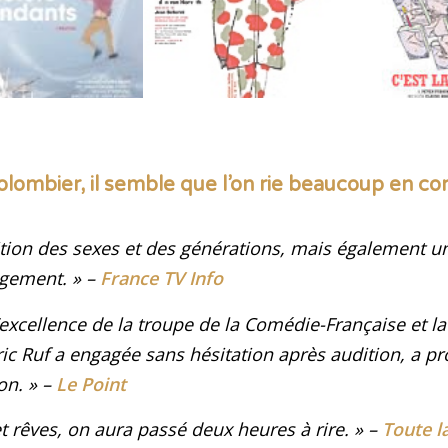
olombier, il semble que l’on rie beaucoup en c
tion des sexes et des générations, mais également u
angement
. »
–
France TV Info
’excellence de la troupe de la Comédie-Française et la
ic Ruf a engagée sans hésitation après audition, a p
son
. »
–
Le Point
et rêves, on aura passé deux heures à rire
.
»
–
Toute l