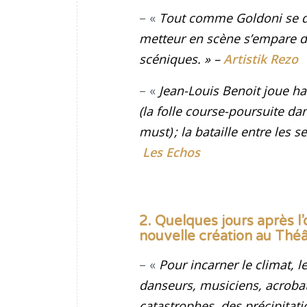
– «
Tout comme Goldoni se diff
metteur en scène s’empare de 
scéniques.
»
–
Artistik Rezo
– «
Jean-Louis Benoit joue ha
(la folle course-poursuite da
must) ; la bataille entre les 
Les Echos
2. Quelques jours après l
nouvelle création au Thé
– «
Pour incarner le climat, 
danseurs, musiciens, acrobate
catastrophes, des précipitati