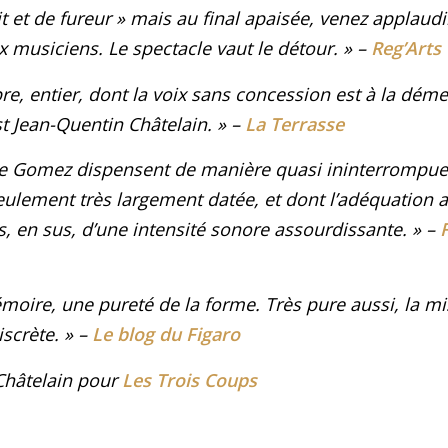
it et de fureur » mais au final apaisée, venez applaudi
x musiciens. Le spectacle vaut le détour
. »
–
Reg’Arts
bre, entier, dont la voix sans concession est à la dém
 Jean-Quentin Châtelain
. »
–
La Terrasse
de Gomez dispensent de manière quasi ininterrompu
lement très largement datée, et dont l’adéquation a
s, en sus, d’une intensité sonore assourdissante
. »
–
émoire, une pureté de la forme. Très pure aussi, la m
iscrète
. »
–
Le blog du Figaro
Châtelain pour
Les Trois Coups