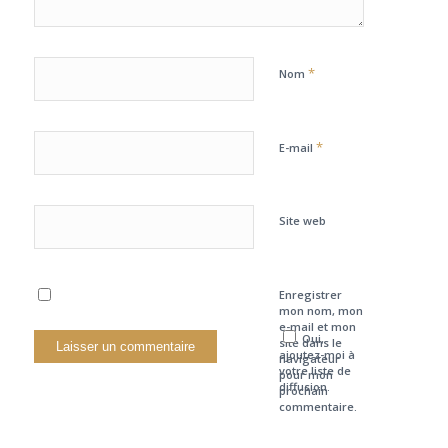
*
Nom
*
E-mail
Site web
Enregistrer
mon nom, mon
e-mail et mon
Oui,
site dans le
ajoutez-moi à
navigateur
votre liste de
pour mon
diffusion.
prochain
commentaire.