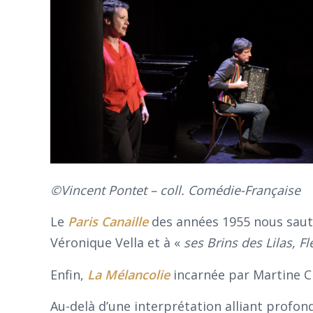
©Vincent Pontet – coll. Comédie-Française
Le
Paris Canaille
des années 1955 nous saute
Véronique Vella et à «
ses Brins des Lilas, Fl
Enfin,
La Mélancolie
incarnée par Martine Ch
Au-delà d’une interprétation alliant profonde