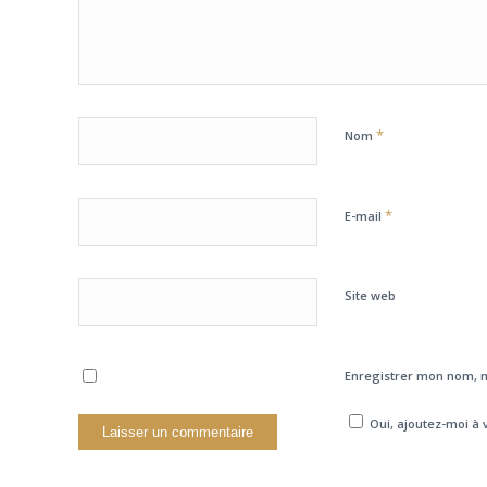
*
Nom
*
E-mail
Site web
Enregistrer mon nom, m
Oui, ajoutez-moi à v