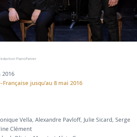
Redaction PianoPanier
s 2016
e-Française
jusqu’au 8 mai 2016
nique Vella, Alexandre Pavloff, Julie Sicard, Serge
line Clément