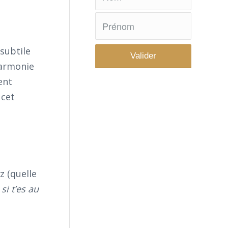
 subtile
harmonie
ent
 cet
z (quelle
si t’es au