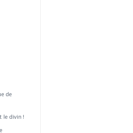
ue de
le divin !
e