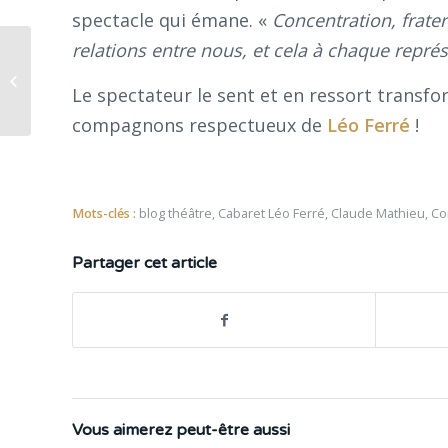
spectacle qui émane. «
Concentration, frater
relations entre nous, et cela à chaque repré
Interview d’Elliot Jenicot
Le spectateur le sent et en ressort transfo
compagnons respectueux de
Léo Ferré
!
Mots-clés :
blog théâtre
,
Cabaret Léo Ferré
,
Claude Mathieu
,
Co
Partager cet article
Vous aimerez peut-être aussi