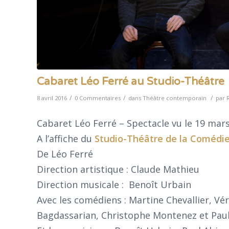
Cabaret Léo Ferré au Studio-Théâtre
/
/
/
8 avril 2016
0 Commentaires
dans
Théâtre contemporain
par
Cabaret Léo Ferré – Spectacle vu le 19 mar
A l’affiche du
Studio-Théâtre de la Comédi
De Léo Ferré
Direction artistique : Claude Mathieu
Direction musicale : Benoît Urbain
Avec les comédiens : Martine Chevallier, Véro
Bagdassarian, Christophe Montenez et Pau