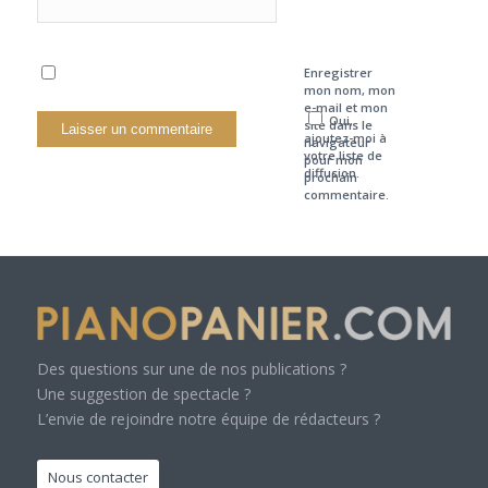
Enregistrer
mon nom, mon
e-mail et mon
Oui,
site dans le
ajoutez-moi à
navigateur
votre liste de
pour mon
diffusion.
prochain
commentaire.
Des questions sur une de nos publications ?
Une suggestion de spectacle ?
L’envie de rejoindre notre équipe de rédacteurs ?
Nous contacter