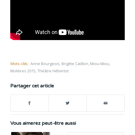
Mots-clés :
Anne Bourgeois
,
Brigitte Catillon
,
Miou-Miou
,
Molières 2015
,
Théâtre Hébertot
Partager cet article
Vous aimerez peut-être aussi