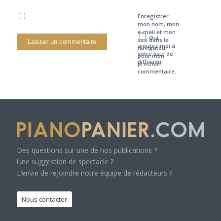
Enregistrer
mon nom, mon
e-mail et mon
Oui,
site dans le
ajoutez-moi à
navigateur
votre liste de
pour mon
diffusion.
prochain
commentaire.
Des questions sur une de nos publications ?
Une suggestion de spectacle ?
L’envie de rejoindre notre équipe de rédacteurs ?
Nous contacter