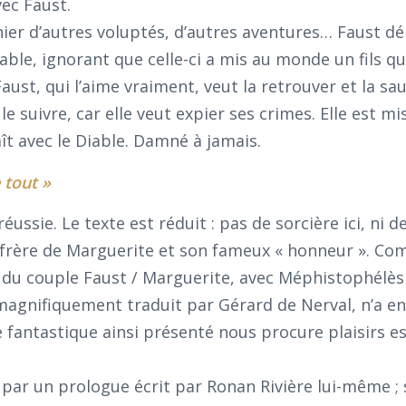
ec Faust.
nier d’autres voluptés, d’autres aventures… Faust dé
e, ignorant que celle-ci a mis au monde un fils qu’
ust, qui l’aime vraiment, veut la retrouver et la sau
 le suivre, car elle veut expier ses crimes. Elle est m
ît avec le Diable. Damné à jamais.
 tout »
ussie. Le texte est réduit : pas de sorcière ici, ni de
e frère de Marguerite et son fameux « honneur ». C
ur du couple Faust / Marguerite, avec Méphistophélè
magnifiquement traduit par Gérard de Nerval, n’a en
 fantastique ainsi présenté nous procure plaisirs e
 par un prologue écrit par Ronan Rivière lui-même ;