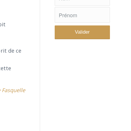
bit
rit de ce
cette
e Fasquelle