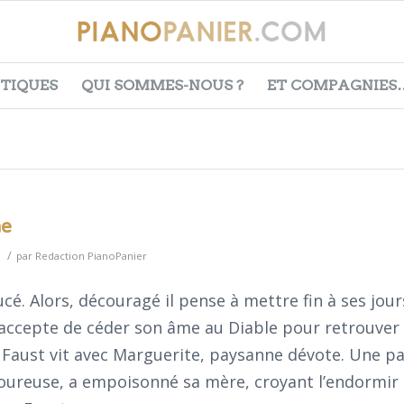
ITIQUES
QUI SOMMES-NOUS ?
ET COMPAGNIES
ne
/
par
Redaction PianoPanier
cé. Alors, découragé il pense à mettre fin à ses jou
l accepte de céder son âme au Diable pour retrouver
t, Faust vit avec Marguerite, paysanne dévote. Une p
oureuse, a empoisonné sa mère, croyant l’endormir