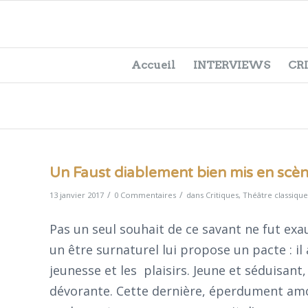
Accueil
INTERVIEWS
CR
Un Faust diablement bien mis en scè
/
/
13 janvier 2017
0 Commentaires
dans
Critiques
,
Théâtre classique
Pas un seul souhait de ce savant ne fut exau
un être surnaturel lui propose un pacte : i
jeunesse et les plaisirs. Jeune et séduisan
dévorante. Cette dernière, éperdument am