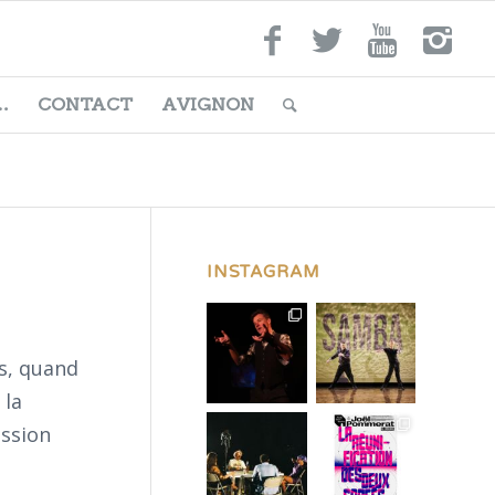
…
CONTACT
AVIGNON
INSTAGRAM
rs, quand
 la
assion