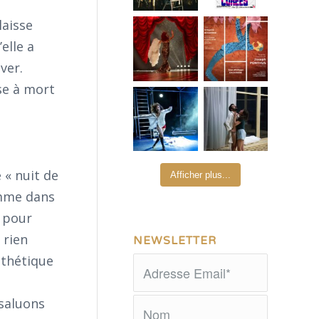
laisse
elle a
ver.
ise à mort
 « nuit de
Afficher plus...
omme dans
s pour
 rien
NEWSLETTER
sthétique
 saluons