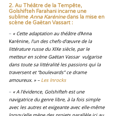
2.
Au Théâtre de la Tempête,
Golshifteh Farahani incarne une
sublime
Anna Karénine
dans la mise en
scène de Gaëtan Vassart
:
–
« Cette adaptation au théâtre d’
Anna
Karénin
e
, l’un des chefs-d’œuvre de la
littérature russe du XIXe siècle, par le
metteur en scène Gaëtan Vassar vulgarise
dans toute sa littéralité les passions qui la
traversent et “boulevards” ce drame
amoureux.
»
–
Les Inrocks
–
« A l’évidence, Golshifteh est une
navigatrice du genre libre, à la fois simple
avec les autres et exigeante avec elle-même
lorsqu’elle mène des projets parallèle ici au