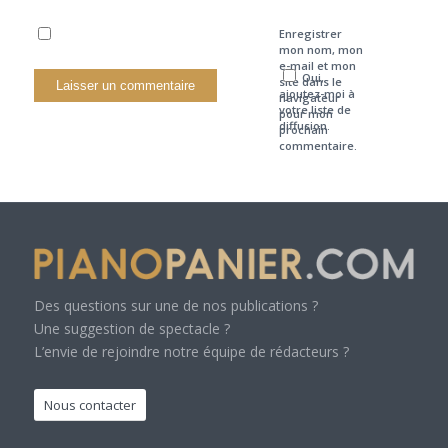
Enregistrer
mon nom, mon
e-mail et mon
Oui,
site dans le
ajoutez-moi à
navigateur
votre liste de
pour mon
diffusion.
prochain
commentaire.
Des questions sur une de nos publications ?
Une suggestion de spectacle ?
L’envie de rejoindre notre équipe de rédacteurs ?
Nous contacter