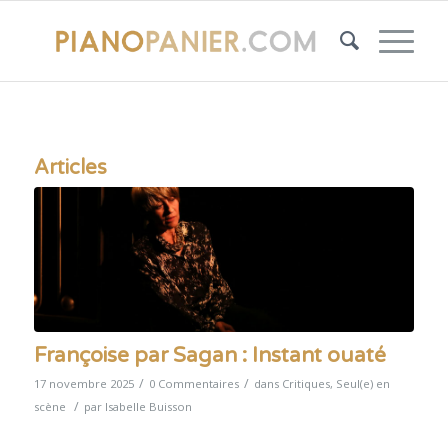
Articles
Françoise par Sagan : Instant ouaté
/
/
17 novembre 2025
0 Commentaires
dans
Critiques
,
Seul(e) en
/
scène
par
Isabelle Buisson