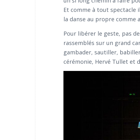
un si long chemin à faire po
Et comme à tout spectacle il
la danse au propre comme a
Pour libérer le geste, pas de
rassemblés sur un grand car
gambader, sautiller, babiller
cérémonie, Hervé Tullet et 