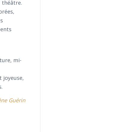
 théâtre.
orées,
es
ments
cture, mi-
t joyeuse,
s.
ène Guérin