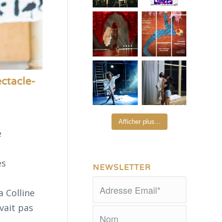
ctacle-
Afficher plus...
e
es
NEWSLETTER
a Colline
vait pas