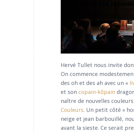
Hervé Tullet nous invite don
On commence modestement pa
des oh et des ah avec un «
l
et son
copain-kôpain
dragon,
naître de nouvelles couleur
Couleurs
. Un petit côté « h
neige et jean barbouillé, no
avant la sieste. Ce serait pre