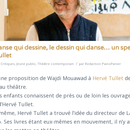
nse qui dessine, le dessin qui danse… un spe
llet
/
s
Critiques
,
Jeune public
,
Théâtre contemporain
par
Redaction PianoPanier
une proposition de Wajdi Mouawad à
Hervé Tullet
d
au théâtre.
s enfants connaissent de près ou de loin les ouvrag
d’Hervé Tullet.
-même, Hervé Tullet a trouvé l’idée du directeur de L
. Ses livres étant eux-mêmes en mouvement, il n’y a