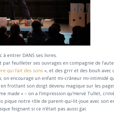
c à entrer DANS ses livres.
r feuilleter ses ouvrages en compagnie de l’auteu
ivre qui fait des sons
», et des grrr et des bouh ave
 on encourage un enfant mi-crâneur mi-intimidé qu
s en frottant son doigt devenu magique sur les page
ome made » – on a l’impression qu’Hervé Tullet, crini
us pique notre rôle de parent-qui-lit-joue avec son e
sque feignant si ce n’était pas aussi gai.