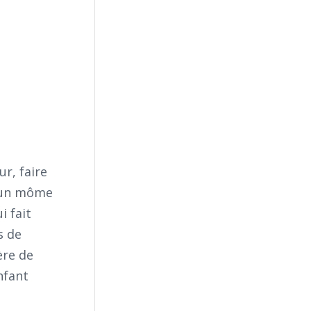
r, faire
c un môme
i fait
s de
ère de
nfant