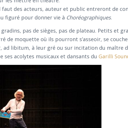
ur les mettre en théâtre.
 faut des acteurs, auteur et public entreront de co
u figuré pour donner vie à
Choréographiques
.
 gradins, pas de sièges, pas de plateau. Petits et gr
ré de moquette où ils pourront s’asseoir, se couche
, ad libitum, à leur gré ou sur incitation du maître 
de ses acolytes musicaux et dansants du
Garilli Soun