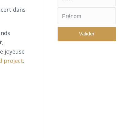
ncert dans
ands
r,
de joyeuse
d project
.