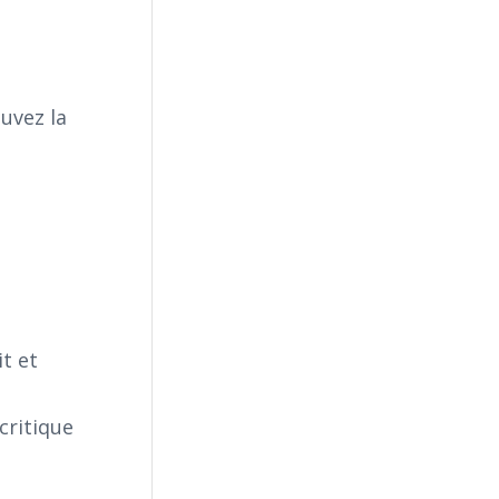
uvez la
it et
critique