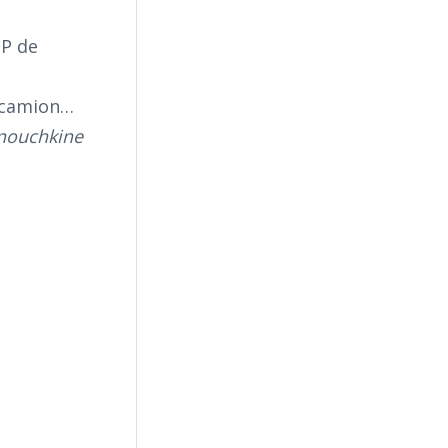
OP de
n camion…
Mnouchkine