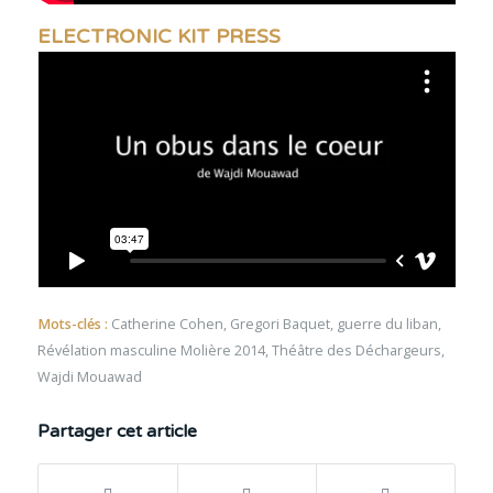
ELECTRONIC KIT PRESS
Mots-clés :
Catherine Cohen
,
Gregori Baquet
,
guerre du liban
,
Révélation masculine Molière 2014
,
Théâtre des Déchargeurs
,
Wajdi Mouawad
Partager cet article