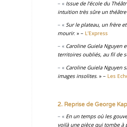
– «
Issue de l’école du Théât
intuition très sûre un théâtre
– «
Sur le plateau, un frère 
mourir
. » –
L’Express
– «
Caroline Guiela Nguyen em
territoires oubliés, au fil de 
– «
Caroline Guiela Nguyen sai
images insolites
. » –
Les Ech
2. Reprise de George Kap
– «
En un temps où les gouvern
voilà une pièce qui tombe à 