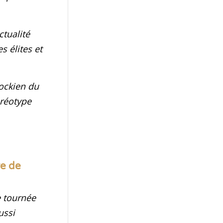
ctualité
s élites et
ockien du
éréotype
re de
e tournée
ussi