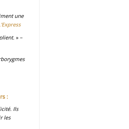
liment une
L’Express
plient.
» –
orborygmes
s :
ité. Ils
r les