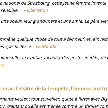
re national de Strasbourg, cette jeune femme invente
 sensible
.
» –
Libération
et une soeur, leur grand-mère et une amie. Le père vie
mène quelque chose de tout à fait neuf, et réinvesti
ses spectacles
. » –
Le Monde
t instiller le trouble, inventer des gestes inédits, de 
os
lan au Théâtre de la Tempête, l’humour aux tro
ants veulent tout surveiller, quitte à flirter avec Big
pic, d’autant qu’elle est menée comme un thriller com