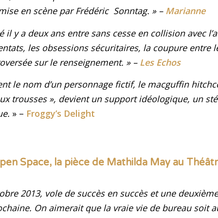
 mise en scène par Frédéric Sonntag
. » –
Marianne
é il y a deux ans entre sans cesse en collision avec l’a
tentats, les obsessions sécuritaires, la coupure entre le
troversée sur le renseignement
.
» –
Les Echos
 le nom d’un personnage fictif, le macguffin hitchc
aux trousses », devient un support idéologique, un st
ue
.
» –
Froggy’s Delight
pen Space, la pièce de Mathilda May au Théât
obre 2013, vole de succès en succès et une deuxièm
chaine. On aimerait que la vraie vie de bureau soit a