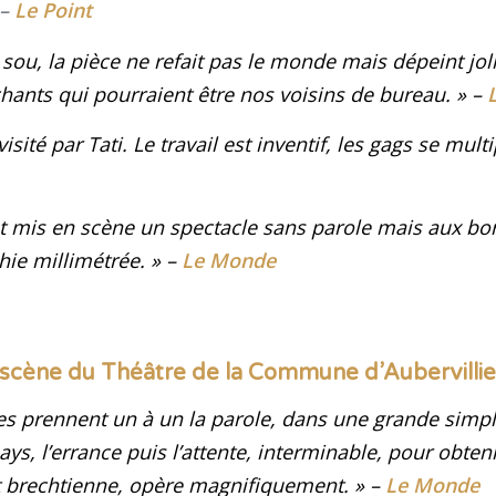
 –
Le Point
sou, la pièce ne refait pas le monde mais dépeint jo
chants qui pourraient être nos voisins de bureau
. » –
ité par Tati. Le travail est inventif, les gags se multi
t mis en scène un spectacle sans parole mais aux b
hie millimétrée
.
» –
Le Monde
a scène du Théâtre de la Commune d’Aubervillier
s prennent un à un la parole, dans une grande simplic
ys, l’errance puis l’attente, interminable, pour obteni
et brechtienne, opère magnifiquement
.
» –
Le Monde