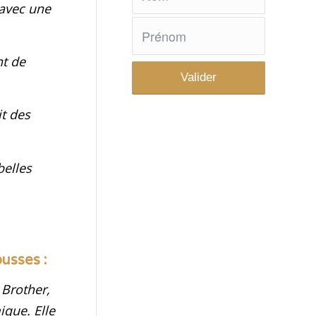
 avec une
nt de
t des
belles
usses :
 Brother,
ique. Elle