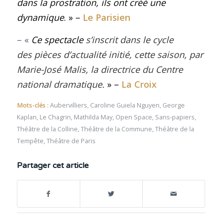
dans la prostration, ils ont créé une
dynamique
. » –
Le Parisien
– «
Ce spectacle
s’inscrit dans le cycle
des
pièces d’actualité
initié, cette saison, par
Marie-José Malis, la directrice du Centre
national dramatique.
» –
La Croix
Mots-clés :
Aubervilliers
,
Caroline Guiela Nguyen
,
George
Kaplan
,
Le Chagrin
,
Mathilda May
,
Open Space
,
Sans-papiers
,
Théâtre de la Colline
,
Théâtre de la Commune
,
Théâtre de la
Tempête
,
Théâtre de Paris
Partager cet article