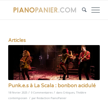
Articles
Punk.e.s à La Scala : bonbon acidulé
/
/
18 février 2025
0 Commentaires
dans
Critiques
,
Théâtre
/
contemporain
par
Redaction PianoPanier