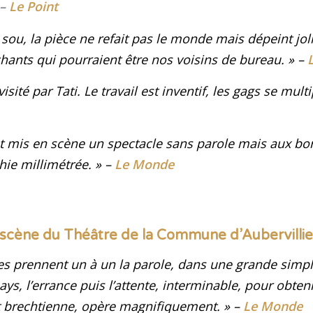
 –
Le Point
sou, la pièce ne refait pas le monde mais dépeint jo
chants qui pourraient être nos voisins de bureau
. » –
ité par Tati. Le travail est inventif, les gags se multi
t mis en scène un spectacle sans parole mais aux b
hie millimétrée
.
» –
Le Monde
a scène du Théâtre de la Commune d’Aubervillier
s prennent un à un la parole, dans une grande simplic
ys, l’errance puis l’attente, interminable, pour obteni
et brechtienne, opère magnifiquement
.
» –
Le Monde