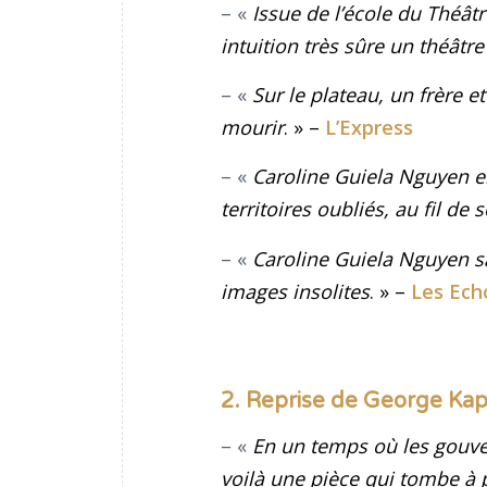
– «
Issue de l’école du Théât
intuition très sûre un théâtre
– «
Sur le plateau, un frère 
mourir
. » –
L’Express
– «
Caroline Guiela Nguyen em
territoires oubliés, au fil de 
– «
Caroline Guiela Nguyen sai
images insolites
. » –
Les Ech
2. Reprise de George Kap
– «
En un temps où les gouvern
voilà une pièce qui tombe à 