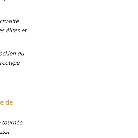
ctualité
s élites et
ockien du
éréotype
re de
e tournée
ussi