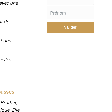
 avec une
nt de
t des
belles
usses :
 Brother,
ique. Elle