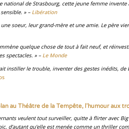
re national de Strasbourg, cette jeune femme invente
 sensible
.
» –
Libération
et une soeur, leur grand-mère et une amie. Le père vie
mène quelque chose de tout à fait neuf, et réinvesti
ses spectacles
. » –
Le Monde
t instiller le trouble, inventer des gestes inédits, de 
os
lan au Théâtre de la Tempête, l’humour aux tro
ants veulent tout surveiller, quitte à flirter avec Big
pic, d’autant qu’elle est menée comme un thriller com