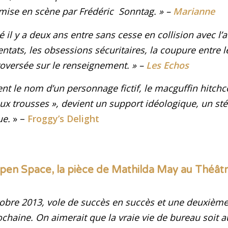
 mise en scène par Frédéric Sonntag
. » –
Marianne
é il y a deux ans entre sans cesse en collision avec l’a
tentats, les obsessions sécuritaires, la coupure entre le
troversée sur le renseignement
.
» –
Les Echos
 le nom d’un personnage fictif, le macguffin hitchc
aux trousses », devient un support idéologique, un st
ue
.
» –
Froggy’s Delight
pen Space, la pièce de Mathilda May au Théât
obre 2013, vole de succès en succès et une deuxièm
chaine. On aimerait que la vraie vie de bureau soit a