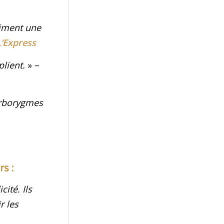
liment une
L’Express
plient.
» –
orborygmes
s :
ité. Ils
r les