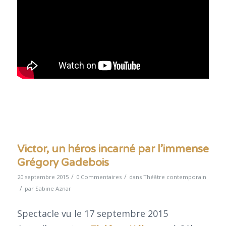
Victor, un héros incarné par l’immense
Grégory Gadebois
/
/
20 septembre 2015
0 Commentaires
dans
Théâtre contemporain
/
par
Sabine Aznar
Spectacle vu le 17 septembre 2015