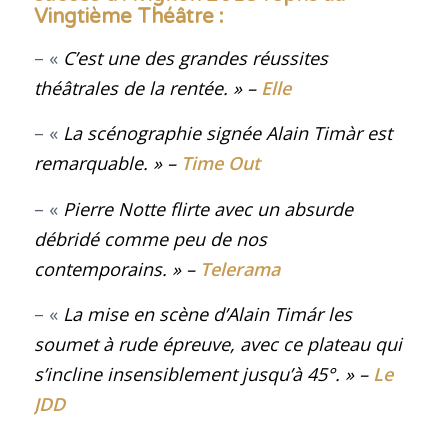
Vingtième Théâtre :
– «
C’est une des grandes réussites
théâtrales de la rentée
.
» –
Elle
– «
La scénographie signée Alain
Timàr
est
remarquable
.
» –
Time Out
– «
Pierre Notte flirte avec un absurde
débridé comme peu de nos
contemporains
.
» –
Telerama
– «
La mise en scène d’Alain Timár les
soumet à rude épreuve, avec ce plateau qui
s’incline insensiblement jusqu’à 45°
.
» –
Le
JDD