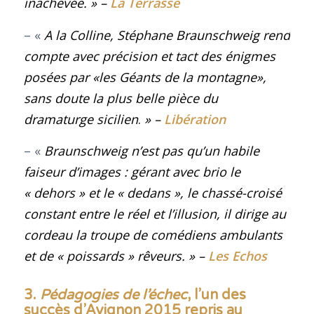
inachevée.
» –
La Terrasse
– «
A la Colline, Stéphane Braunschweig rend
compte avec précision et tact des énigmes
posées par «les Géants de la montagne»,
sans doute la plus belle pièce du
dramaturge sicilien
.
» –
Libération
– «
Braunschweig n’est pas qu’un habile
faiseur d’images : gérant avec brio le
« dehors » et le « dedans », le chassé-croisé
constant entre le réel et l’illusion, il dirige au
cordeau la troupe de comédiens ambulants
et de « poissards » rêveurs.
» –
Les Echos
3.
Pédagogies de l’échec
, l’un des
succès d’Avignon 2015 repris au