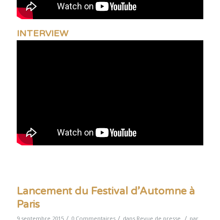
INTERVIEW
Lancement du Festival d’Automne à
Paris
/
/
/
9 septembre 2015
0 Commentaires
dans
Revue de presse
par