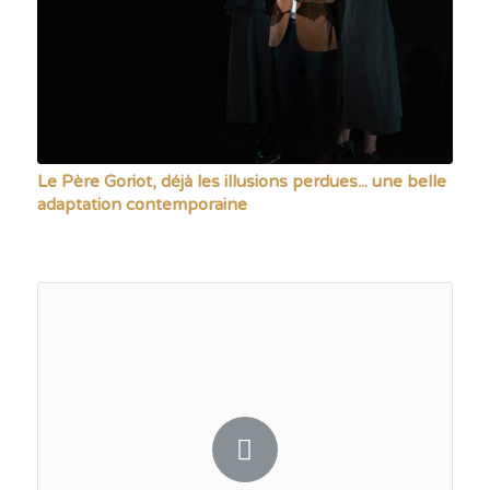
Le Père Goriot, déjà les illusions perdues... une belle
adaptation contemporaine