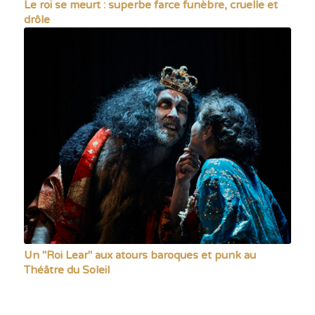
Le roi se meurt : superbe farce funèbre, cruelle et
drôle
Un "Roi Lear" aux atours baroques et punk au
Théâtre du Soleil