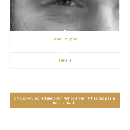
Jean-Philippe
Isabelle
Vous voulez rédiger pour Pianopanier ? N’hésitez pas à
nous contacter