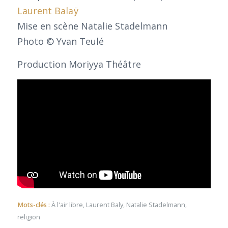
Laurent Balaÿ
Mise en scène Natalie Stadelmann
Photo © Yvan Teulé
Production Moriyya Théâtre
Mots-clés :
À l'air libre
,
Laurent Baly
,
Natalie Stadelmann
,
religion