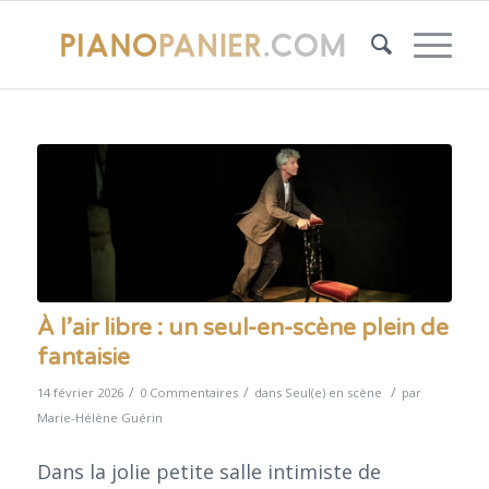
À l’air libre : un seul-en-scène plein de
fantaisie
/
/
/
14 février 2026
0 Commentaires
dans
Seul(e) en scène
par
Marie-Hélène Guérin
Dans la jolie petite salle intimiste de