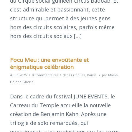
du Cirque social guinéen Circus Baobab. Et
c’est admirable et passionnant, cette
structure qui permet à des jeunes gens
hors des circuits scolaires, parfois même
hors des circuits sociaux […]
Focu Meu : une envoûtante et
énigmatique célébration
/
/
/
4 juin 2026
0 Commentaires
dans
Critiques
,
Danse
par
Marie-
Hélène Guérin
Dans le cadre du festival JUNE EVENTS, le
Carreau du Temple accueille la nouvelle
création de Benjamin Kahn. Après une
trilogie de solo remarqués, qui
questionnait « les projections sur les corps,