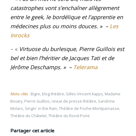
catastrophes vont s’enchaîner allègrement
entre le geek, le bordélique et l’apprentie en
médecines plus ou moins douces. »
–
Les
Inrocks
– «
Virtuose du burlesque, Pierre Guillois est
bel et bien l’héritier de Jacques Tati et de
Jérôme Deschamps. »
–
Telerama
Mots-clés :
Bigre
,
blog théâtre
,
Gilles-Vincent Kapps
,
Madame
Bovary
,
Pierre Guillois
,
revue de presse théâtre
,
Sandrine
Molaro
,
Singin' in the Rain
,
Théâtre de Poche-Montparnasse
,
Théâtre du Châtelet
,
Théâtre du Rond-Point
Partager cet article