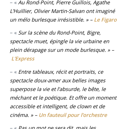
– «
Au Rond-Point, Pierre Guillois, Agathe
L’Huillier, Olivier Martin-Salvan ont imaginé
un mélo burlesque irrésistible.
»
–
Le Figaro
– «
Sur la scène du Rond-Point,
Bigre
,
spectacle muet, épingle la vie urbaine en
plein dérapage sur un mode burlesque
.
»
–
L’Express
– «
Entre tableaux, récit et portraits, ce
spectacle doux-amer aux belles images
superpose la vie et l’absurde, le bête, le
méchant et le poétique. Et offre un moment
accessible et intelligent, de clown et de
cinéma. »
–
Un fauteuil pour l’orchestre
– «
Pas un mot ne sera dit, mais les