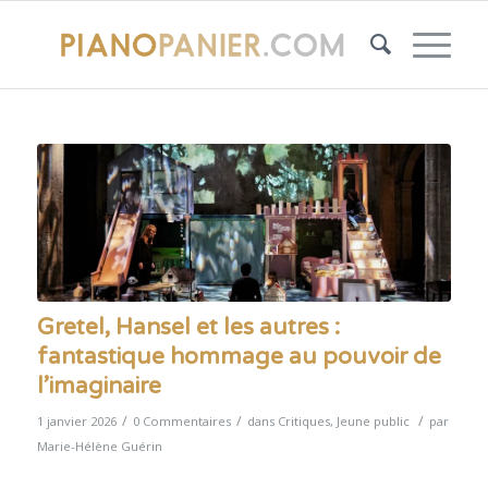
Gretel, Hansel et les autres :
fantastique hommage au pouvoir de
l’imaginaire
/
/
/
1 janvier 2026
0 Commentaires
dans
Critiques
,
Jeune public
par
Marie-Hélène Guérin