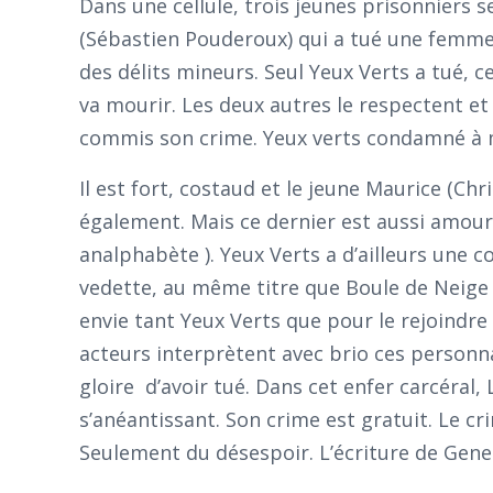
Dans une cellule, trois jeunes prisonniers s
(Sébastien Pouderoux) qui a tué une femme
des délits mineurs. Seul Yeux Verts a tué, ce 
va mourir. Les deux autres le respectent e
commis son crime. Yeux verts condamné à 
Il est fort, costaud et le jeune Maurice (Ch
également. Mais ce dernier est aussi amoure
analphabète ). Yeux Verts a d’ailleurs une co
vedette, au même titre que Boule de Neige 
envie tant Yeux Verts que pour le rejoindre 
acteurs interprètent avec brio ces personna
gloire d’avoir tué. Dans cet enfer carcéral, 
s’anéantissant. Son crime est gratuit. Le cri
Seulement du désespoir. L’écriture de Gene