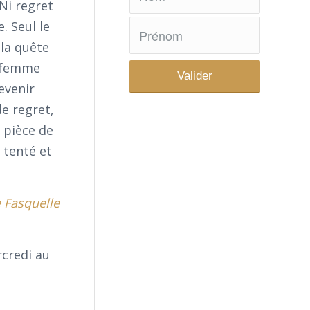
Ni regret
. Seul le
 la quête
a femme
evenir
de regret,
 pièce de
 tenté et
e Fasquelle
credi au