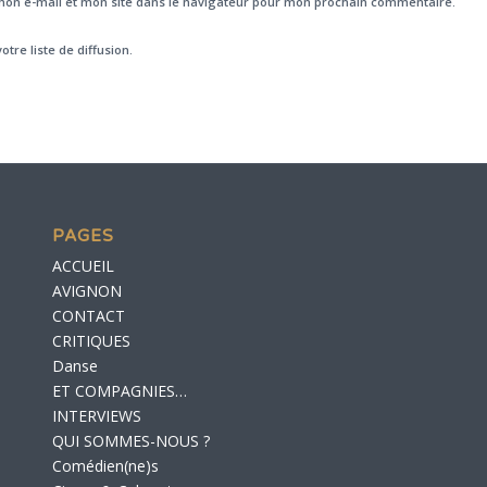
on e-mail et mon site dans le navigateur pour mon prochain commentaire.
otre liste de diffusion.
PAGES
ACCUEIL
AVIGNON
CONTACT
CRITIQUES
Danse
ET COMPAGNIES…
INTERVIEWS
QUI SOMMES-NOUS ?
Comédien(ne)s