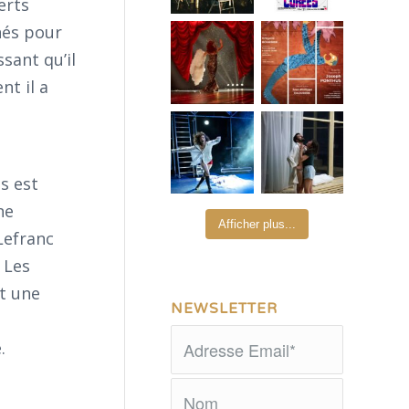
erts
nés pour
ssant qu’il
t il a
s est
ne
Afficher plus...
Lefranc
 Les
it une
NEWSLETTER
.