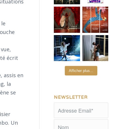
situations
 le
 touche
 vue,
té écrit
Afficher plus...
, assis en
g, la
cène se
NEWSLETTER
isier
ombo. Un