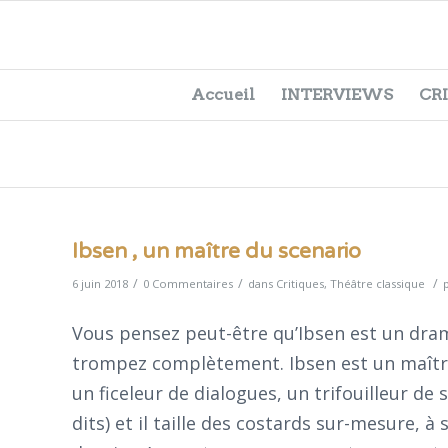
Accueil
INTERVIEWS
CR
Ibsen , un maître du scenario
/
/
/
6 juin 2018
0 Commentaires
dans
Critiques
,
Théâtre classique
Vous pensez peut-être qu’Ibsen est un dram
trompez complètement. Ibsen est un maître d
un ficeleur de dialogues, un trifouilleur de 
dits) et il taille des costards sur-mesure, 