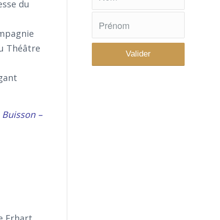
uesse du
ompagnie
au Théâtre
igant
e Buisson –
e Erhart,