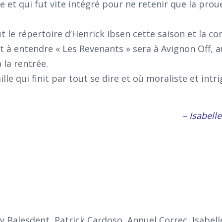
ce et qui fut vite intégré pour ne retenir que la pro
 le répertoire d’Henrick Ibsen cette saison et la c
et à entendre « Les Revenants » sera à Avignon Off, 
à la rentrée.
e qui finit par tout se dire et où moraliste et intr
– Isabell
y Balesdent, Patrick Cardoso, Annuel Correc, Isabell