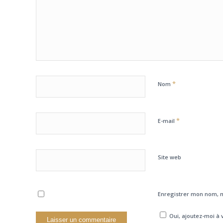
*
Nom
*
E-mail
Site web
Enregistrer mon nom, m
Oui, ajoutez-moi à v