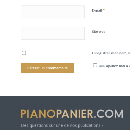
*
E-mail
Site web
Enregistrer mon nom, m
Oui, ajoutez-moi à v
Des questions sur une de nos publications ?