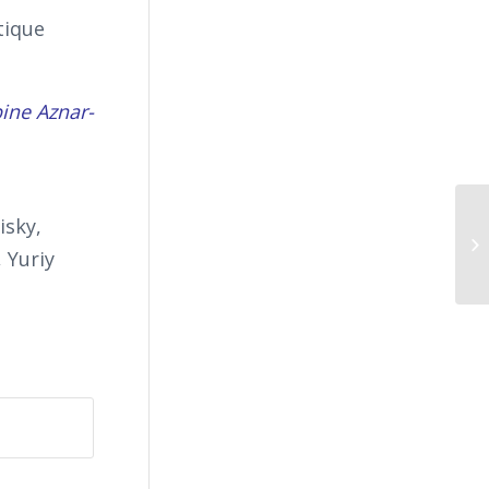
tique
ine Aznar-
isky,
Ib
 Yuriy