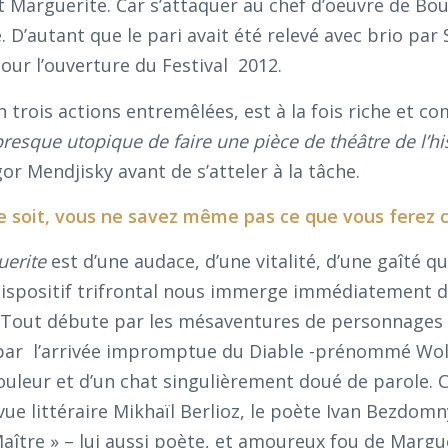
t Marguerite. Car s’attaquer au chef d’oeuvre de Bo
 D’autant que le pari avait été relevé avec brio pa
our l’ouverture du Festival 2012.
en trois actions entremêlées, est à la fois riche et c
 presque utopique de faire une pièce de théâtre de l’hi
gor Mendjisky avant de s’atteler à la tâche.
 soit, vous ne savez même pas ce que vous ferez ce
uerite
est d’une audace, d’une vitalité, d’une gaîté q
dispositif trifrontal nous immerge immédiatement d
 Tout débute par les mésaventures de personnages 
t par l’arrivée impromptue du Diable -prénommé Wol
uleur et d’un chat singulièrement doué de parole. 
vue littéraire Mikhaïl Berlioz, le poète Ivan Bezdomn
Maître » – lui aussi poète, et amoureux fou de Marg