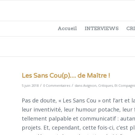
Accueil
INTERVIEWS
CR
Les Sans Cou(p)… de Maître !
/
/
5 juin 2018
0 Commentaires
dans
Avignon
,
Critiques
,
Et Compagnie
Pas de doute, « Les Sans Cou » ont l’art et 
leur inventivité, leur humour potache, leur 
tellement palpable et communicatif : autan
projets. Et, cependant, cette fois-ci, c’est