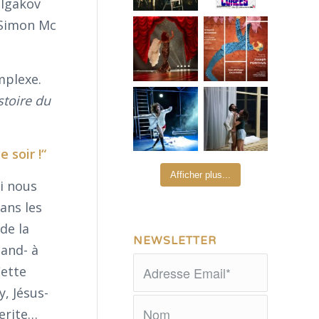
ulgakov
r Simon Mc
omplexe.
stoire du
 soir !“
Afficher plus...
ui nous
ans les
de la
NEWSLETTER
and- à
Cette
y, Jésus-
uerite…