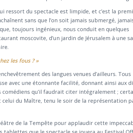
ui ressort du spectacle est limpide, et c’est la prem
’enchaînent sans que l’on soit jamais submergé, jamai
nique, toujours ingénieux, nous conduit en quelques
taurant moscovite, d’un jardin de Jérusalem à une sal
ire.
chez les fous ? »
l’enchevêtrement des langues venues d’ailleurs. Tous 
sse avec une étonnante facilité, donnant ainsi aux di
 comédiens qu’il faudrait citer intégralement ; certa
elui du Maître, tenu le soir de la représentation p
Théâtre de la Tempête pour applaudir cette impecca
s tablettes que le spectacle se jouera au Festival Of