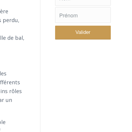
ière
s perdu,
le de bal,
les
fférents
ins rôles
ar un
ble
f