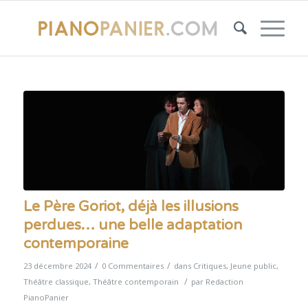
Le Père Goriot, déjà les illusions
perdues… une belle adaptation
contemporaine
/
/
23 décembre 2024
0 Commentaires
dans
Critiques
,
Jeune public
,
/
Théâtre classique
,
Théâtre contemporain
par
Redaction
PianoPanier