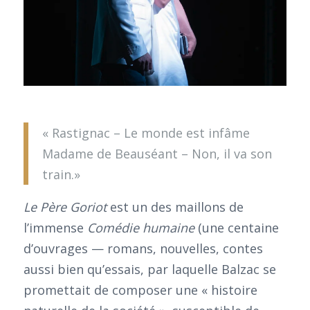
« Rastignac – Le monde est infâme
Madame de Beauséant – Non, il va son
train.»
Le Père Goriot
est un des maillons de
l’immense
Comédie humaine
(une centaine
d’ouvrages — romans, nouvelles, contes
aussi bien qu’essais, par laquelle Balzac se
promettait de composer une « histoire