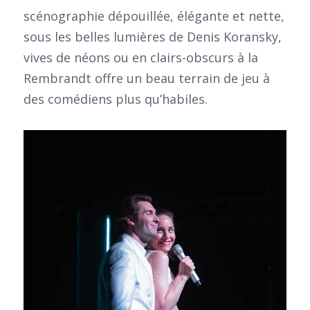
scénographie dépouillée, élégante et nette,
sous les belles lumières de Denis Koransky,
vives de néons ou en clairs-obscurs à la
Rembrandt offre un beau terrain de jeu à
des comédiens plus qu’habiles.