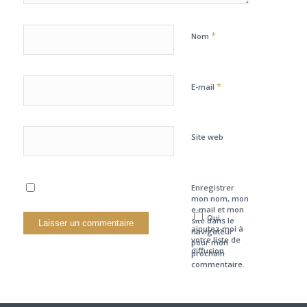
*
Nom
*
E-mail
Site web
Enregistrer
mon nom, mon
e-mail et mon
Oui,
site dans le
ajoutez-moi à
navigateur
votre liste de
pour mon
diffusion.
prochain
commentaire.