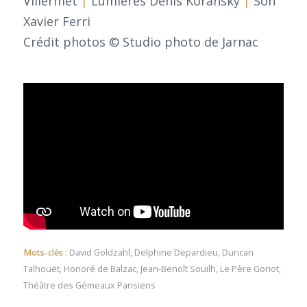
Villermet
|
Lumières Denis Koransky
|
Son
Xavier Ferri
Crédit photos © Studio photo de Jarnac
Mots-clés :
David Goldzahl
,
Delphine Depardieu
,
Duncan
Talhouët
,
Honoré de Balzac
,
Jean-Benoît Souilh
,
Le Père Goriot
,
Théâtre des Gémeaux Parisiens