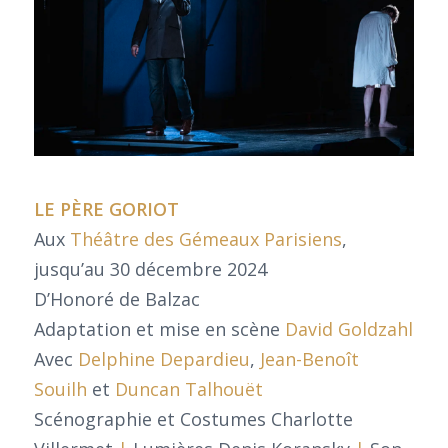
LE PÈRE GORIOT
Aux
Théâtre des Gémeaux Parisiens
,
jusqu’au 30 décembre 2024
D’Honoré de Balzac
Adaptation et mise en scène
David Goldzahl
Avec
Delphine Depardieu
,
Jean-Benoît
Souilh
et
Duncan Talhouët
Scénographie et Costumes Charlotte