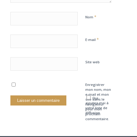
*
Nom
*
E-mail
Site web
Enregistrer
mon nom, mon
e-mail et mon
Oui,
site dans le
ajoutez-moi à
navigateur
votre liste de
pour mon
diffusion.
prochain
commentaire.