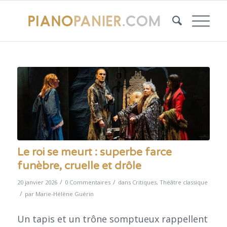
Le roi se meurt : superbe farce
funèbre, cruelle et drôle
/
/
20 janvier 2026
0 Commentaires
dans
Critiques
,
Théâtre classique
/
par
Marie-Hélène Guérin
Un tapis et un trône somptueux rappellent