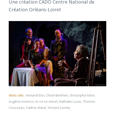
Une création CADO Centre National de
Création Orléans-Loiret
Mots-clés :
Armand Eloi
,
Chloé Berthier
,
christophe lidon
,
eugène ionesco
,
le roi se meurt
,
Nathalie Lucas
,
Thomas
Cousseau
,
Valérie Alane
,
Vincent Lorimy