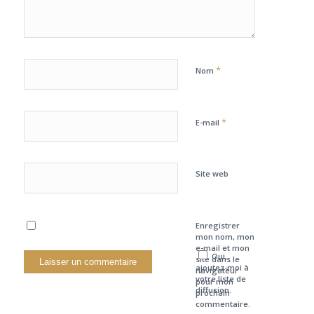
*
Nom
*
E-mail
Site web
Enregistrer
mon nom, mon
e-mail et mon
Oui,
site dans le
ajoutez-moi à
navigateur
votre liste de
pour mon
diffusion.
prochain
commentaire.