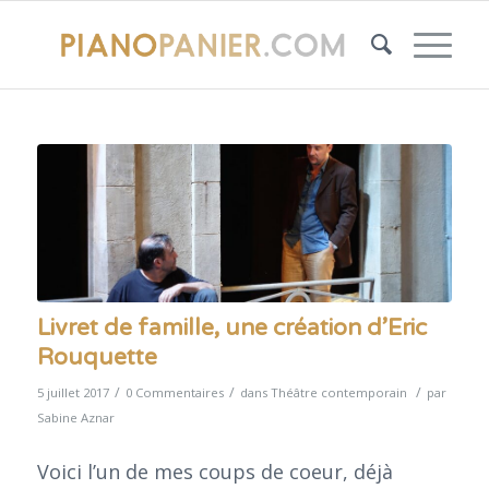
Livret de famille, une création d’Eric
Rouquette
/
/
/
5 juillet 2017
0 Commentaires
dans
Théâtre contemporain
par
Sabine Aznar
Voici l’un de mes coups de coeur, déjà