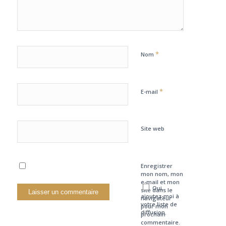
*
Nom
*
E-mail
Site web
Enregistrer
mon nom, mon
e-mail et mon
Oui,
site dans le
ajoutez-moi à
navigateur
votre liste de
pour mon
diffusion.
prochain
commentaire.