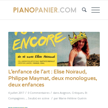
L’enfance de l’art : Elise Noiraud,
Philippe Maymat, deux monologues,
deux enfances
/
/
4 juillet 2017
0 Commentaires
dans
Avignon
,
Critiques
,
Et
/
Compagnies...
,
Seul(e) en scène
par
Marie-Hélène Guérin