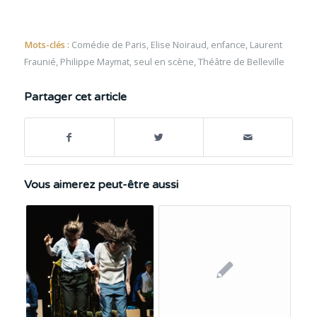
Mots-clés :
Comédie de Paris
,
Elise Noiraud
,
enfance
,
Laurent
Fraunié
,
Philippe Maymat
,
seul en scène
,
Théâtre de Belleville
Partager cet article
Vous aimerez peut-être aussi