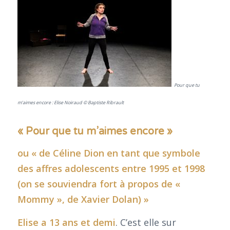
Pour que tu
m’aimes encore : Elise Noiraud © Baptiste Ribrault
« Pour que tu m’aimes encore »
ou « de Céline Dion en tant que symbole
des affres adolescents entre 1995 et 1998
(on se souviendra fort à propos de «
Mommy », de Xavier Dolan) »
Elise a 13 ans et demi
. C’est elle sur