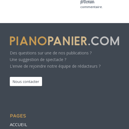
diffusion.
prochain
commentaire.
Des questions sur une de nos publications ?
Une suggestion de spectacle ?
L’envie de rejoindre notre équipe de rédacteurs ?
Nous contacter
PAGES
ACCUEIL