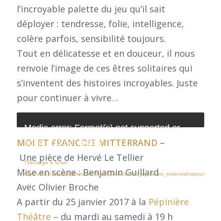
l’incroyable palette du jeu qu’il sait
déployer : tendresse, folie, intelligence,
colère parfois, sensibilité toujours.
Tout en délicatesse et en douceur, il nous
renvoie l’image de ces êtres solitaires qui
s’inventent des histoires incroyables. Juste
pour continuer à vivre…
Media error: Format(s) not supported or
MOI ET FRANCOIS MITTERRAND
–
source(s) not found
Une pièce de Hervé Le Tellier
Télécharger le fichier:
Mise en scène : Benjamin Guillard
http://www.theatrelapepiniere.com/Data/spectacles/moi_et_francois_mitterrand/videos/moi_et_
Avec Olivier Broche
_=1
A partir du 25 janvier 2017 à la
Pépinière
Théâtre
– du mardi au samedi à 19 h