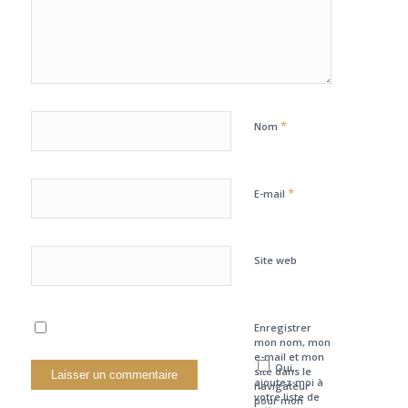
*
Nom
*
E-mail
Site web
Enregistrer
mon nom, mon
e-mail et mon
Oui,
site dans le
ajoutez-moi à
navigateur
votre liste de
pour mon