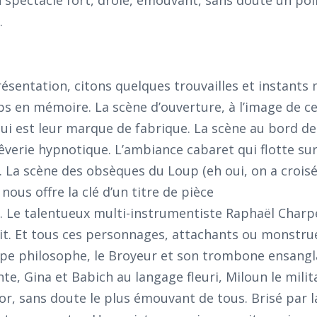
spectacle fort, drôle, émouvant, sans doute un poil 
.
résentation, citons quelques trouvailles et instants
s en mémoire. La scène d’ouverture, à l’image de ce
i est leur marque de fabrique. La scène au bord de 
rêverie hypnotique. L’ambiance cabaret qui flotte sur
. La scène des obsèques du Loup (eh oui, on a crois
 nous offre la clé d’un titre de pièce
 Le talentueux multi-instrumentiste Raphaël Charpe
cit. Et tous ces personnages, attachants ou monstru
upe philosophe, le Broyeur et son trombone ensangl
e, Gina et Babich au langage fleuri, Miloun le milita
r, sans doute le plus émouvant de tous. Brisé par la