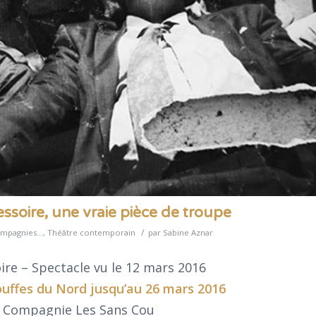
soire, une vraie pièce de troupe
/
mpagnies...
,
Théâtre contemporain
par
Sabine Aznar
re – Spectacle vu le 12 mars 2016
ouffes du Nord
jusqu’au 26 mars 2016
la Compagnie Les Sans Cou