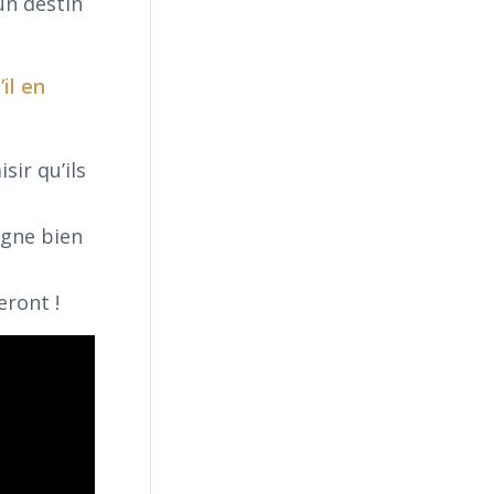
un destin
il en
ir qu’ils
agne bien
eront !