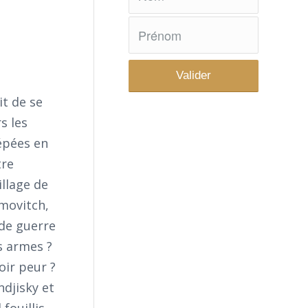
t de se
s les
 épées en
tre
llage de
imovitch,
de guerre
es armes ?
oir peur ?
ndjisky et