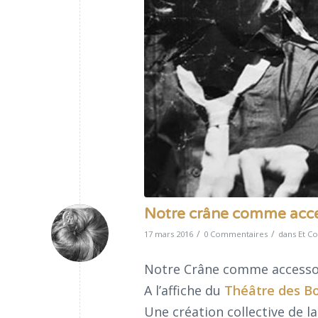
Notre crâne comme acces
/
/
17 mars 2016
0 Commentaires
dans
Et Co
Notre Crâne comme accessoi
A l’affiche du
Théâtre des B
Une création collective de 