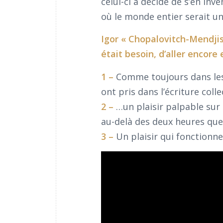
celui-ci a décidé de s’en inv
où le monde entier serait 
Igor « Chopalovitch-Mendjis
était besoin, d’aller encore 
1 –
Comme toujours dans les p
ont pris dans l’écriture coll
2 –
…un plaisir palpable su
au-delà des deux heures que 
3 –
Un plaisir qui fonctionne