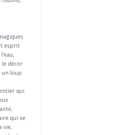
fouillis,
 magiques
t esprit
l’eau,
 le décor
é un loup
ntier qui
eux.
anté,
ire qui se
 vie,