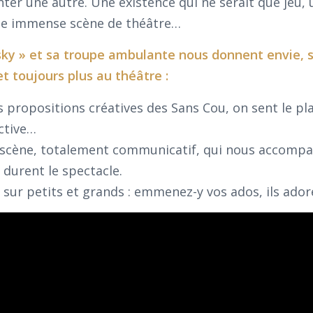
enter une autre. Une existence qui ne serait que jeu, 
une immense scène de théâtre…
ky » et sa troupe ambulante nous donnent envie, s’
et toujours plus au théâtre :
ropositions créatives des Sans Cou, on sent le plais
ective…
r scène, totalement communicatif, qui nous accomp
durent le spectacle.
 sur petits et grands : emmenez-y vos ados, ils ador