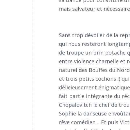
sa bande pour construire un 
mais salvateur et nécessaire
Sans trop dévoiler de la rep
qui nous resteront longtemp
de troupe un brin potache qu
entre violence charnelle et 
naturel des Bouffes du Nord
et trois petits cochons !) qui
délicieusement énigmatique.
fait partie intégrante du ré
Chopalovitch le chef de tro
Sophie la danseuse envoûtant
rêve comédien… Et puis Victo