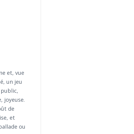
me et, vue
é, un jeu
 public,
, joyeuse.
oût de
ise, et
ballade ou