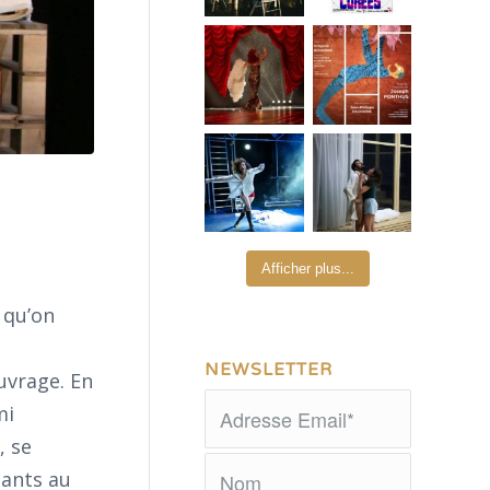
Afficher plus...
 qu’on
NEWSLETTER
ouvrage. En
mi
, se
dants au