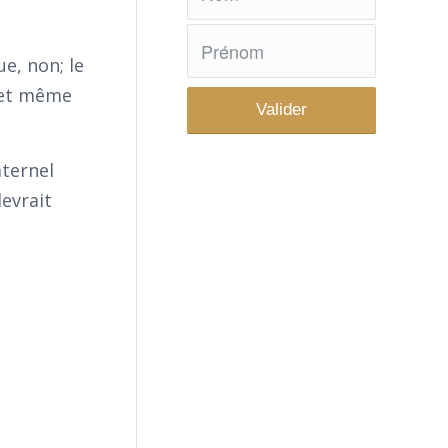
e, non; le
, et même
ternel
devrait