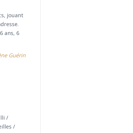
ts, jouant
ndresse.
6 ans, 6
ène Guérin
li /
lles /