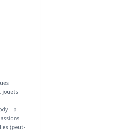
ques
t jouets
dy ! la
 passions
lles (peut-