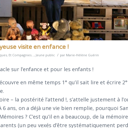
oyeuse visite en enfance !
/
iques
,
Et Compagnies...
,
Jeune public
par
Marie-Hélène Guérin
tacle sur l’enfance et pour les enfants !
écouvre en même temps 1° qu’il sait lire et écrire 2°
e.
e – la postérité l’attend !, s’attelle justement à l’
À 6 ans, on a déjà une vie bien remplie, pourquoi Sa
es Mémoires ? C’est qu’il en a beaucoup, de la mémoire
parents (un peu vexés d’être systématiquement per