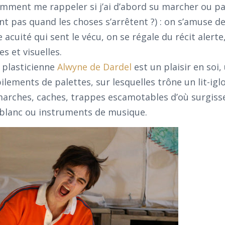
omment me rappeler si j’ai d’abord su marcher ou pa
t pas quand les choses s’arrêtent ?) : on s’amuse d
acuité qui sent le vécu, on se régale du récit alerte
es et visuelles.
a plasticienne
Alwyne de Dardel
est un plaisir en soi,
ements de palettes, sur lesquelles trône un lit-igloo
 marches, caches, trappes escamotables d’où surgiss
 blanc ou instruments de musique.