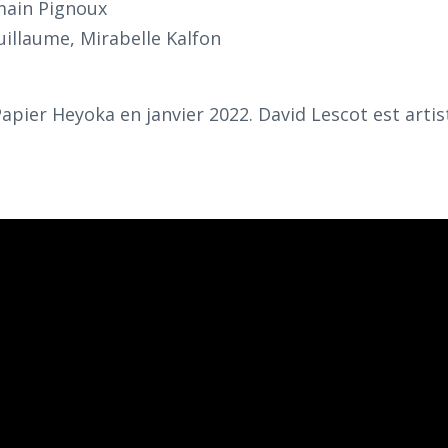
main Pignoux
uillaume, Mirabelle Kalfon
apier Heyoka en janvier 2022. David Lescot est artis