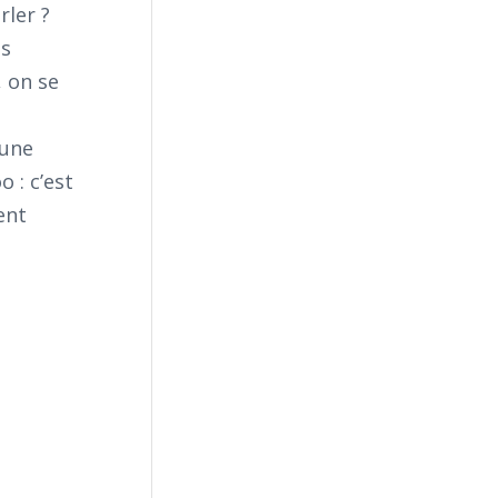
rler ?
es
, on se
 une
 : c’est
ent