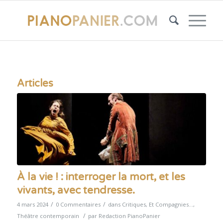
Articles
À la vie ! : interroger la mort, et les
vivants, avec tendresse.
/
/
4 mars 2024
0 Commentaires
dans
Critiques
,
Et Compagnies...
,
/
Théâtre contemporain
par
Redaction PianoPanier