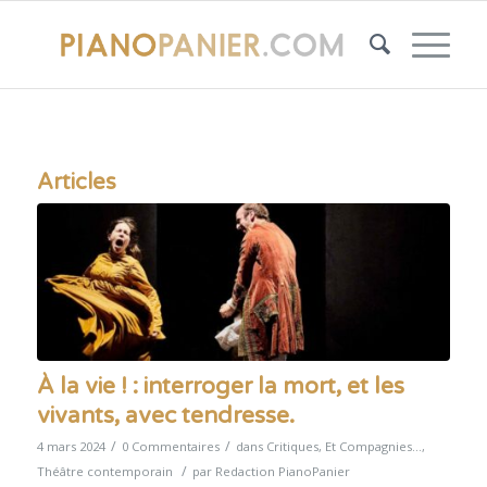
Articles
À la vie ! : interroger la mort, et les
vivants, avec tendresse.
/
/
4 mars 2024
0 Commentaires
dans
Critiques
,
Et Compagnies...
,
/
Théâtre contemporain
par
Redaction PianoPanier