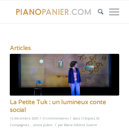
Articles
La Petite Tuk : un lumineux conte
social
/
/
12 décembre 2025
0 Commentaires
dans
Critiques
,
Et
/
Compagnies...
,
Jeune public
par
Marie-Hélène Guérin