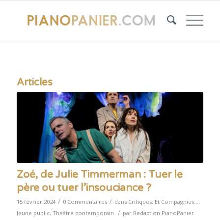
Articles
Zoé, de Julie Timmerman : Tuer le
père ou tuer l’insouciance ?
/
/
15 février 2024
0 Commentaires
dans
Critiques
,
Et Compagnies...
,
/
Jeune public
,
Théâtre contemporain
par
Redaction PianoPanier