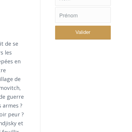
t de se
s les
 épées en
tre
llage de
imovitch,
de guerre
es armes ?
oir peur ?
ndjisky et