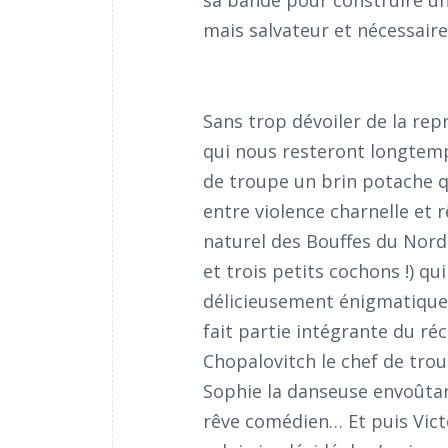
sa bande pour construire un 
mais salvateur et nécessaire
Sans trop dévoiler de la rep
qui nous resteront longtemp
de troupe un brin potache qu
entre violence charnelle et 
naturel des Bouffes du Nord
et trois petits cochons !) qui
délicieusement énigmatique.
fait partie intégrante du ré
Chopalovitch le chef de tro
Sophie la danseuse envoûtant
rêve comédien… Et puis Victo