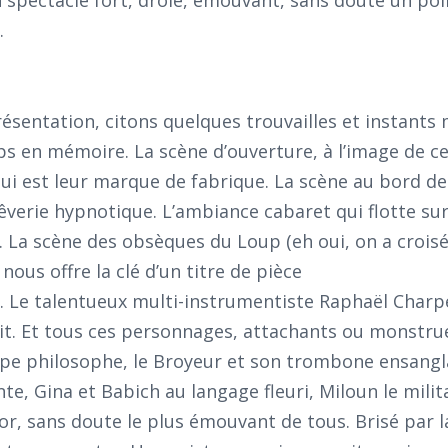
spectacle fort, drôle, émouvant, sans doute un poil 
.
résentation, citons quelques trouvailles et instants
s en mémoire. La scène d’ouverture, à l’image de ce
i est leur marque de fabrique. La scène au bord de 
rêverie hypnotique. L’ambiance cabaret qui flotte sur
. La scène des obsèques du Loup (eh oui, on a crois
 nous offre la clé d’un titre de pièce
 Le talentueux multi-instrumentiste Raphaël Charpe
cit. Et tous ces personnages, attachants ou monstru
upe philosophe, le Broyeur et son trombone ensangl
e, Gina et Babich au langage fleuri, Miloun le milita
r, sans doute le plus émouvant de tous. Brisé par la