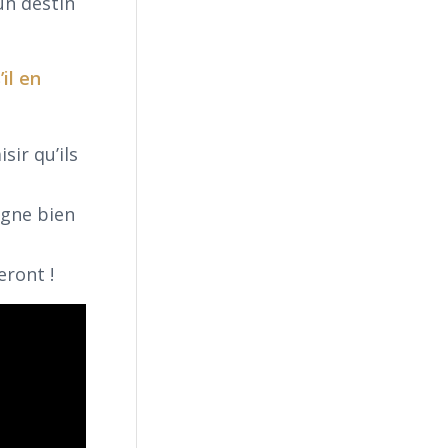
un destin
il en
ir qu’ils
agne bien
eront !