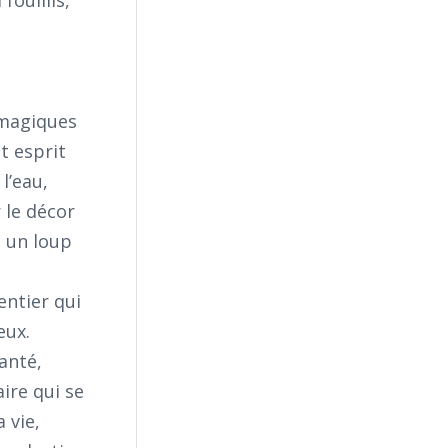
fouillis,
 magiques
t esprit
l’eau,
 le décor
é un loup
ntier qui
eux.
anté,
ire qui se
 vie,