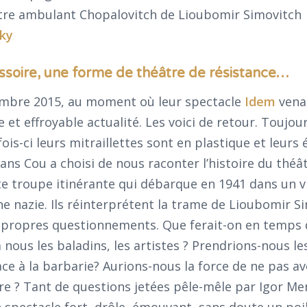
tre ambulant Chopalovitch de Lioubomir Simovitch
sky
soire, une forme de théâtre de résistance…
vembre 2015, au moment où leur spectacle
Idem
venai
e et effroyable actualité. Les voici de retour. Toujour
ois-ci leurs mitraillettes sont en plastique et leurs
ans Cou a choisi de nous raconter l’histoire du théâ
e troupe itinérante qui débarque en 1941 dans un vi
e nazie. Ils réinterprétent la trame de Lioubomir S
s propres questionnements. Que ferait-on en temps 
à nous les baladins, les artistes ? Prendrions-nous l
e à la barbarie? Aurions-nous la force de ne pas av
re ? Tant de questions jetées pêle-mêle par Igor Me