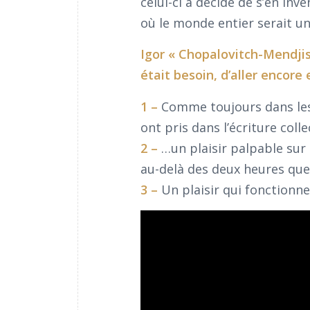
celui-ci a décidé de s’en inv
où le monde entier serait 
Igor « Chopalovitch-Mendjis
était besoin, d’aller encore 
1 –
Comme toujours dans les p
ont pris dans l’écriture coll
2 –
…un plaisir palpable su
au-delà des deux heures que 
3 –
Un plaisir qui fonctionne