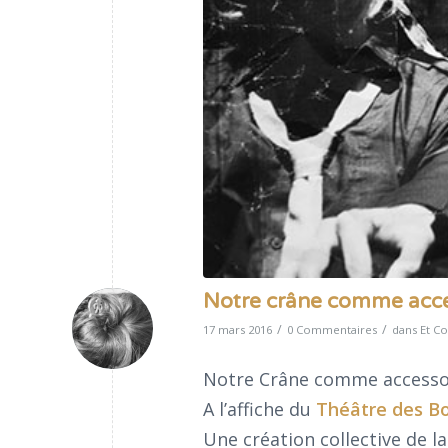
Notre crâne comme acces
/
/
17 mars 2016
0 Commentaires
dans
Et Co
Notre Crâne comme accessoi
A l’affiche du
Théâtre des B
Une création collective de 