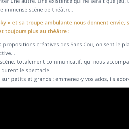
enter une autre. Une existence qui ne serait que jeu, 
une immense scène de théâtre…
ky » et sa troupe ambulante nous donnent envie, s’
et toujours plus au théâtre :
ropositions créatives des Sans Cou, on sent le plais
ective…
r scène, totalement communicatif, qui nous accomp
durent le spectacle.
 sur petits et grands : emmenez-y vos ados, ils ador