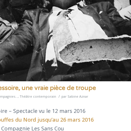
soire, une vraie pièce de troupe
/
mpagnies...
,
Théâtre contemporain
par
Sabine Aznar
re – Spectacle vu le 12 mars 2016
ouffes du Nord
jusqu’au 26 mars 2016
la Compagnie Les Sans Cou