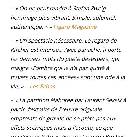
–
« On ne peut rendre à Stefan Zweig
hommage plus vibrant. Simple, solennel,
authentique
. »
–
Figaro Magazine
–
« Un spectacle nécessaire. Le regard de
Kircher est intense… Avec panache, il porte
les derniers mots du poète désespéré, qui
malgré
«l’ombre qui le n’a pas quitté à
travers toutes ces années»
sont une ode à la
vie
. »
–
Les Echos
–
« La partition élaborée par Laurent Seksik à
partir d’extraits de l’œuvre originale
empreinte de gravité ne se prête pas aux
effets scéniques mais à l’écoute, ce que
privilégient Patrick Pineau et Jérôme Kircher.