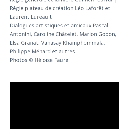
Régie plateau de création Léo Laforêt et
Laurent Lureault
Dialogues artistiques et amicaux Pascal
Antonini, Caroline Châtelet, Marion Godon,
Elsa Granat, Vanasay Khamphommala,
Philippe Ménard et autres
Photos © Héloïse Faure