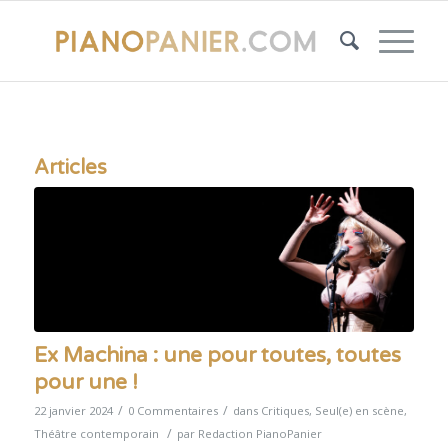
Articles
Ex Machina : une pour toutes, toutes
pour une !
/
/
22 janvier 2024
0 Commentaires
dans
Critiques
,
Seul(e) en scène
,
/
Théâtre contemporain
par
Redaction PianoPanier